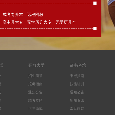
成考专升本
远程网教
高中升大专
无学历升大专
无学历升本
试
开放大学
证书考培
业
招生简章
申报指南
程
报考指南
技能培训
讯
通知公告
通知公告
告
统考专区
新闻资讯
书
历年题库
常见问答